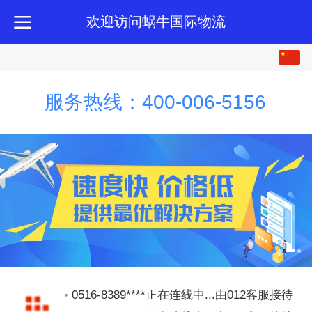
欢迎访问蜗牛国际物流
中文
English
服务热线：400-006-5156
繁体
马先生正在咨询...意大利口罩出口相关报价
孙女士正在咨询...酒精/消毒液清关报价
1365360****正在咨询...化妆品进口国内相关报价
1556439****正在咨询...口罩出口相关手续
金小姐正在向客服获取德国/伊朗医疗物资出口报价中...
宋先生正在向客服咨询N95口罩是否可以出口...
0516-8389****正在连线中...由012客服接待